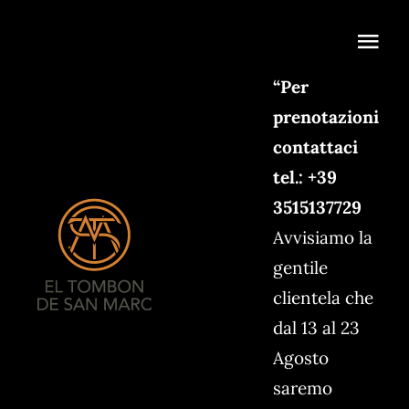
Skip
to
Togg
content
Navi
“Per
Home
prenotazioni
contattaci
La Storia
tel.: +39
Menu
3515137729
Avvisiamo la
Gallery
gentile
clientela che
dal 13 al 23
Agosto
saremo